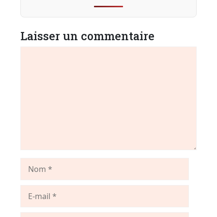
Laisser un commentaire
Commentaire
Nom
E-
mail