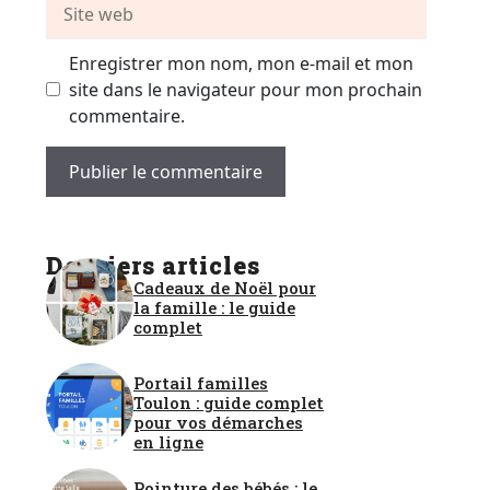
Site
web
Enregistrer mon nom, mon e-mail et mon
site dans le navigateur pour mon prochain
commentaire.
Derniers articles
Cadeaux de Noël pour
la famille : le guide
complet
Portail familles
Toulon : guide complet
pour vos démarches
en ligne
Pointure des bébés : le