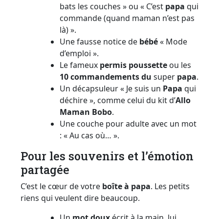
bats les couches » ou « C’est
papa
qui
commande (quand maman n’est pas
là) ».
Une fausse notice de
bébé
« Mode
d’emploi ».
Le fameux
permis poussette
ou les
10 commandements du
super
papa
.
Un décapsuleur « Je suis un
Papa
qui
déchire », comme celui du kit d’
Allo
Maman Bobo
.
Une couche pour adulte avec un mot
: « Au cas où… ».
Pour les souvenirs et l’émotion
partagée
C’est le cœur de votre
boîte à papa
. Les petits
riens qui veulent dire beaucoup.
Un
mot doux
écrit à la main, lui