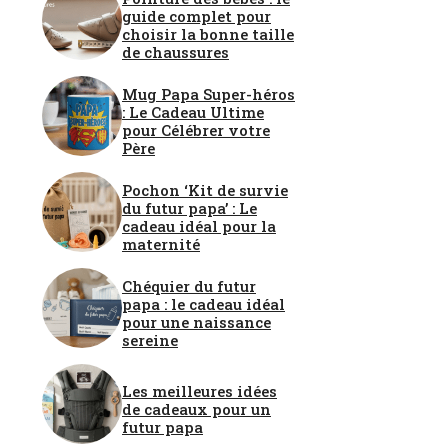
guide complet pour
choisir la bonne taille
de chaussures
Mug Papa Super-héros
: Le Cadeau Ultime
pour Célébrer votre
Père
Pochon ‘Kit de survie
du futur papa’ : Le
cadeau idéal pour la
maternité
Chéquier du futur
papa : le cadeau idéal
pour une naissance
sereine
Les meilleures idées
de cadeaux pour un
futur papa